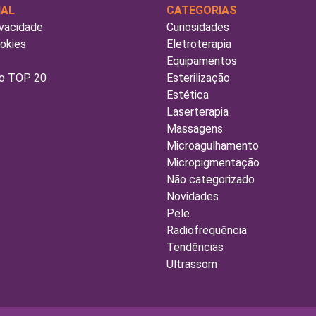
NAL
CATEGORIAS
ivacidade
Curiosidades
ookies
Eletroterapia
Equipamentos
o TOP 20
Esterilização
Estética
Laserterapia
Massagens
Microagulhamento
Micropigmentação
Não categorizado
Novidades
Pele
Radiofrequência
Tendências
Ultrassom