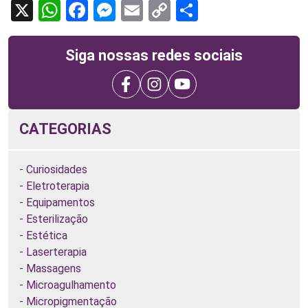
X
WhatsApp
Facebook
Messenger
Email
Copy
Share
Link
Siga nossas redes sociais
CATEGORIAS
Curiosidades
Eletroterapia
Equipamentos
Esterilização
Estética
Laserterapia
Massagens
Microagulhamento
Micropigmentação