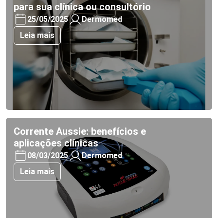
para sua clínica ou consultório
25/05/2025
Dermomed
Leia mais
Corrente Aussie: benefícios e
aplicações clínicas
08/03/2025
Dermomed
Leia mais