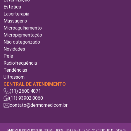
Estética
Laserterapia
Massagens
Microagulhamento
Micropigmentação
Não categorizado
Novidades
Pele
Radiofrequência
Tendências
Ultrassom
CENTRAL DE ATENDIMENTO
(11) 2600.4871
(11) 93902.0060
contato@dermomed.com.br
DERMOMED COMERCIO DE COSMETICOS LTDA CNPJ: 32.528.212/0001-10 ® Todos os