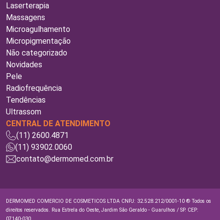
Laserterapia
Massagens
Microagulhamento
Micropigmentação
Não categorizado
Novidades
Pele
Radiofrequência
Tendências
Ultrassom
CENTRAL DE ATENDIMENTO
(11) 2600.4871
(11) 93902.0060
contato@dermomed.com.br
DERMOMED COMERCIO DE COSMETICOS LTDA CNPJ: 32.528.212/0001-10 ® Todos os
direitos reservados. Rua Estrela do Oeste, Jardim São Geraldo - Guarulhos / SP. CEP:
07140-030