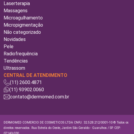
Laserterapia
Massagens
Microagulhamento
Micropigmentação
Não categorizado
Novidades
Pele
Radiofrequência
Tendências
Ultrassom
CENTRAL DE ATENDIMENTO
(11) 2600.4871
(11) 93902.0060
contato@dermomed.com.br
DERMOMED COMERCIO DE COSMETICOS LTDA CNPJ: 32.528.212/0001-10 ® Todos os
direitos reservados. Rua Estrela do Oeste, Jardim São Geraldo - Guarulhos / SP. CEP:
07140-030