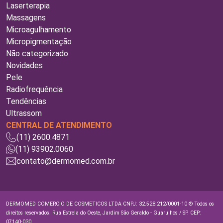
Laserterapia
Massagens
Microagulhamento
Micropigmentação
Não categorizado
Novidades
Pele
Radiofrequência
Tendências
Ultrassom
CENTRAL DE ATENDIMENTO
(11) 2600.4871
(11) 93902.0060
contato@dermomed.com.br
DERMOMED COMERCIO DE COSMETICOS LTDA CNPJ: 32.528.212/0001-10 ® Todos os
direitos reservados. Rua Estrela do Oeste, Jardim São Geraldo - Guarulhos / SP. CEP:
07140-030