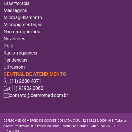
Laserterapia
Massagens
Microagulhamento
Micropigmentação
Não categorizado
Novidades
Pele
Radiofrequência
Tendências
Ultrassom
CENTRAL DE ATENDIMENTO
(11) 2600.4871
(11) 93902.0060
contato@dermomed.com.br
DERMOMED COMERCIO DE COSMETICOS LTDA CNPJ: 32.528.212/0001-10 ® Todos os
direitos reservados. Rua Estrela do Oeste, Jardim São Geraldo - Guarulhos / SP. CEP:
07140-030