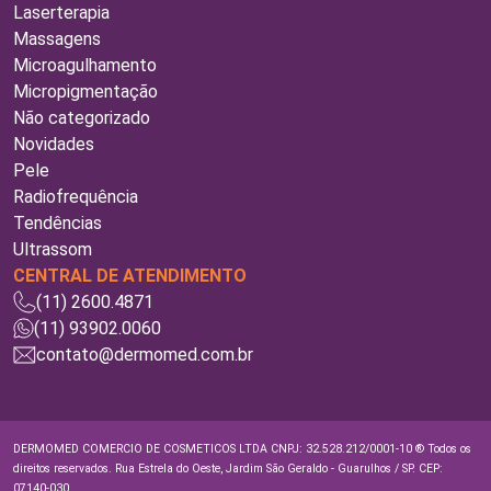
Laserterapia
Massagens
Microagulhamento
Micropigmentação
Não categorizado
Novidades
Pele
Radiofrequência
Tendências
Ultrassom
CENTRAL DE ATENDIMENTO
(11) 2600.4871
(11) 93902.0060
contato@dermomed.com.br
DERMOMED COMERCIO DE COSMETICOS LTDA CNPJ: 32.528.212/0001-10 ® Todos os
direitos reservados. Rua Estrela do Oeste, Jardim São Geraldo - Guarulhos / SP. CEP:
07140-030